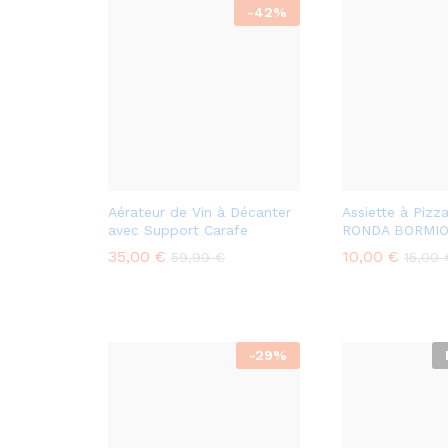
-
42
%
Aérateur de Vin à Décanter
Assiette à Pizz
avec Support Carafe
RONDA BORMIO
35,00
€
10,00
€
59,99
€
15,00
-
29
%