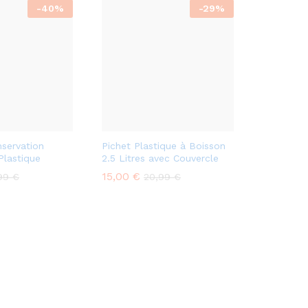
-
40
%
-
29
%
servation
Pichet Plastique à Boisson
Plastique
2.5 Litres avec Couvercle
15,00
€
,99
€
20,99
€