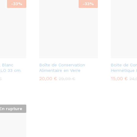
-
33
%
-
33
%
a Blanc
Boîte de Conservation
Boite de Con
LO 33 cm
Alimentaire en Verre
Hermétique 
20,00
€
15,00
€
€
29,99
€
24
En rupture