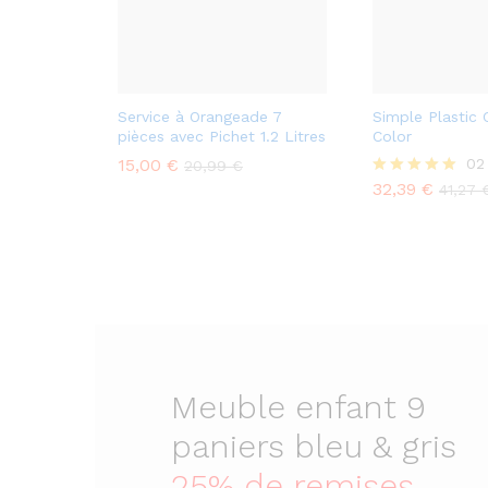
Service à Orangeade 7
Simple Plastic 
pièces avec Pichet 1.2 Litres
Color
15,00
€
02
20,99
€
32,39
€
Rated
41,27
5.00
out of 5
Meuble enfant 9
paniers bleu & gris
25% de remises