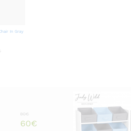
Chair In Gray
€
80€
60€